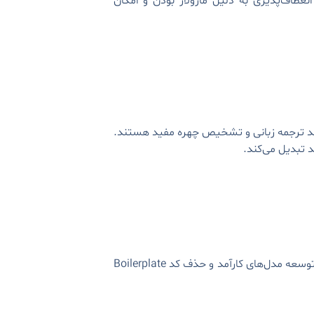
عطاف‌پذیری به دلیل ماژولار بودن و امکان
 در وظایفی مانند ترجمه زبانی و تشخیص چهره مفید هستند.
د تبدیل می‌کند.
PyTorch توسط Meta AI توسعه یافته و فضایی ساده دارد که Prototyping سریع را فراهم می‌کند. این چارچوب برای توسعه مدل‌های کارآمد و حذف کد Boilerplate