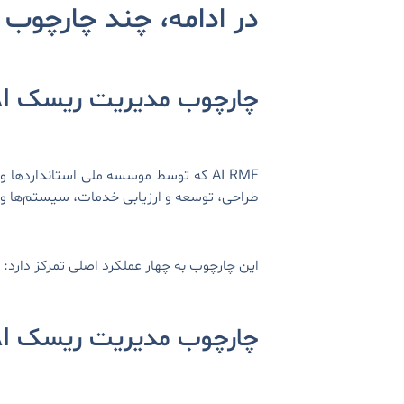
در ادامه، چند چارچوب ریسک مهم
چارچوب مدیریت ریسک NIST AI یا AI RMF
طراحی، توسعه و ارزیابی خدمات، سیستم‌ها و م
این چارچوب به چهار عملکرد اصلی تمرکز دارد: Governing، Mapping، Measuring یا اندازه‌گیری، و Managing یا مدیریت.
چارچوب مدیریت ریسک AI: AI در Wharton