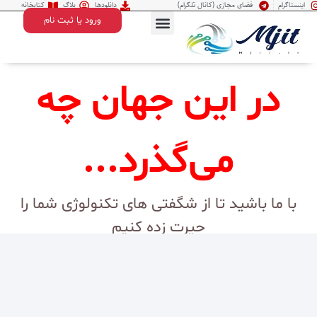
اینستاگرام
فضای مجازی (کانال تلگرام)
دانلودها
بلاگ
کتابخانه
ورود یا ثبت نام
درباره ما
تماس با ما
در این جهان چه
می‌گذرد...
با ما باشید تا از شگفتی های تکنولوژی شما را
حیرت زده کنیم