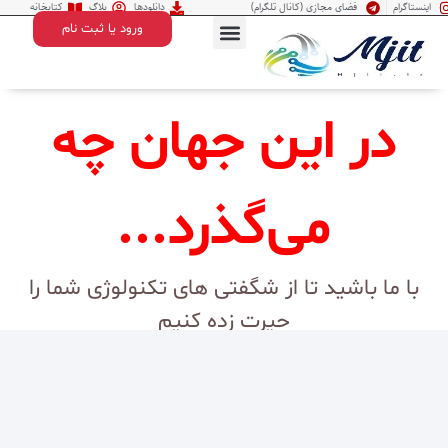
اینستاگرام
فضای مجازی (کانال تلگرام)
دانلودها
بلاگ
کتابخانه
ورود یا ثبت نام
درباره ما
تماس با ما
در این جهان چه
می‌گذرد...
با ما باشید تا از شگفتی های تکنولوژی شما را
حیرت زده کنیم